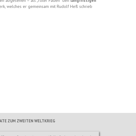
men abgesehen – als „roter Faden“ den
langfristigen
erk, welches er gemeinsam mit Rudolf Heß schrieb
TATE ZUM ZWEITEN WELTKRIEG