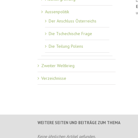
D
E
Aussenpolitik
u
Der Anschluss Österreichs
Die Tschechische Frage
Die Teilung Polens
Zweiter Weltkrieg
Verzeichnisse
WEITERE SEITEN UND BEITRÄGE ZUM THEMA
Keine ähnlichen Artikel gefunden.