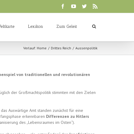
eltkarte
Lexikon
Zum Geleit
Verlauf:
Home
Drittes Reich
Aussenpolitik
nspiel von traditionellen und revolutionären
züglich der Großmachtspolitik stimmten mit den Zielen
e das Auswärtige Amt standen zunächst für eine
 Anfangsphase erkennbaren
Differenzen zu Hitlers
manisierung des „Lebensraumes im Osten“).