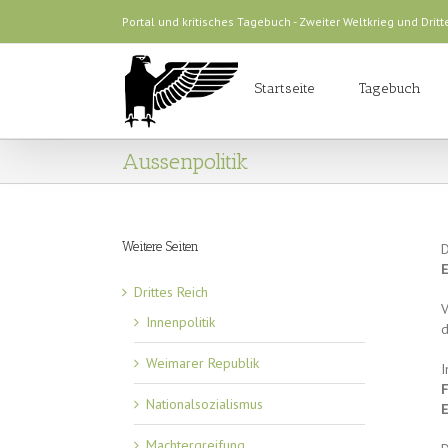
Portal und kritisches Tagebuch - Zweiter Weltkrieg und Dritt
Startseite
Tagebuch
Aussenpolitik
Weitere Seiten
D
Drittes Reich
V
Innenpolitik
d
Weimarer Republik
I
Nationalsozialismus
E
Machtergreifung