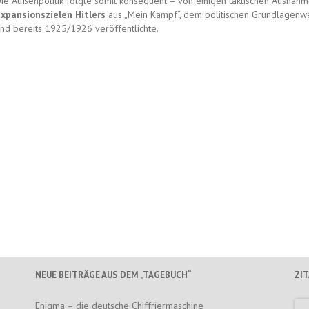
ie Außenpolitik folgte somit konsequent – von einigen taktischen Ausnah
xpansionszielen Hitlers
aus „Mein Kampf“, dem politischen Grundlagenw
nd bereits 1925/1926 veröffentlichte.
NEUE BEITRÄGE AUS DEM „TAGEBUCH“
ZI
Enigma – die deutsche Chiffriermaschine