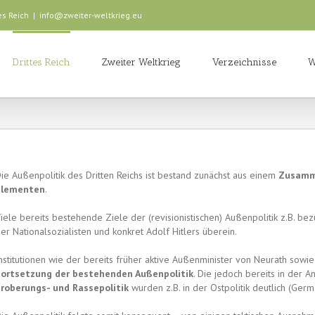
es Reich
|
info@zweiter-weltkrieg.eu
Drittes Reich
Zweiter Weltkrieg
Verzeichnisse
W
ie Außenpolitik des Dritten Reichs ist bestand zunächst aus einem
Zusamme
Elementen
.
iele bereits bestehende Ziele der (revisionistischen) Außenpolitik z.B. be
er Nationalsozialisten und konkret Adolf Hitlers überein.
nstitutionen wie der bereits früher aktive Außenminister von Neurath sowi
Fortsetzung der bestehenden Außenpolitik
. Die jedoch bereits in der
roberungs- und Rassepolitik
wurden z.B. in der Ostpolitik deutlich (Ger