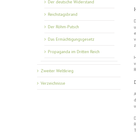
Der deutsche Widerstand
Reichstagsbrand
D
Der Röhm-Putsch
u
e
Das Ermächtigungsgesetz
v
z
Propaganda im Dritten Reich
H
v
R
Zweiter Weltkrieg
Verzeichnisse
A
d
u
D
R
T