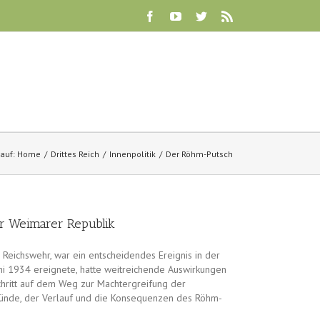
lauf:
Home
Drittes Reich
Innenpolitik
Der Röhm-Putsch
r Weimarer Republik
Reichswehr, war ein entscheidendes Ereignis in der
uni 1934 ereignete, hatte weitreichende Auswirkungen
Schritt auf dem Weg zur Machtergreifung der
rgründe, der Verlauf und die Konsequenzen des Röhm-