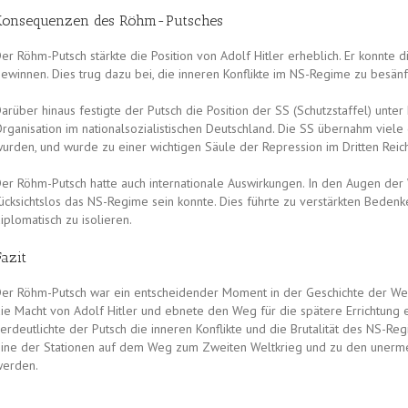
Konsequenzen des Röhm-Putsches
er Röhm-Putsch stärkte die Position von Adolf Hitler erheblich. Er konnte 
ewinnen. Dies trug dazu bei, die inneren Konflikte im NS-Regime zu besänfti
arüber hinaus festigte der Putsch die Position der SS (Schutzstaffel) unter
rganisation im nationalsozialistischen Deutschland. Die SS übernahm vi
urden, und wurde zu einer wichtigen Säule der Repression im Dritten Reich
er Röhm-Putsch hatte auch internationale Auswirkungen. In den Augen der We
ücksichtslos das NS-Regime sein konnte. Dies führte zu verstärkten Beden
iplomatisch zu isolieren.
Fazit
er Röhm-Putsch war ein entscheidender Moment in der Geschichte der Weim
ie Macht von Adolf Hitler und ebnete den Weg für die spätere Errichtung ein
erdeutlichte der Putsch die inneren Konflikte und die Brutalität des NS-Re
ine der Stationen auf dem Weg zum Zweiten Weltkrieg und zu den unermes
erden.