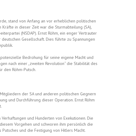
de, stand von Anfang an vor erheblichen politischen
Kräfte in dieser Zeit war die Sturmabteilung (SA),
beiterpartei (NSDAP). Ernst Röhm, ein enger Vertrauter
er deutschen Gesellschaft. Dies führte zu Spannungen
publik.
e potenzielle Bedrohung für seine eigene Macht und
en nach einer „zweiten Revolution“ die Stabilität des
ür den Röhm-Putsch.
 Mitgliedern der SA und anderen politischen Gegnern
anung und Durchführung dieser Operation. Ernst Röhm
.
n Verhaftungen und Hunderten von Exekutionen. Die
i diesem Vorgehen und schworen ihm persönlich die
s Putsches und die Festigung von Hitlers Macht.