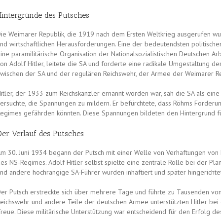
Hintergründe des Putsches
ie Weimarer Republik, die 1919 nach dem Ersten Weltkrieg ausgerufen wur
nd wirtschaftlichen Herausforderungen. Eine der bedeutendsten politischen 
ine paramilitärische Organisation der Nationalsozialistischen Deutschen Ar
on Adolf Hitler, leitete die SA und forderte eine radikale Umgestaltung d
wischen der SA und der regulären Reichswehr, der Armee der Weimarer Re
itler, der 1933 zum Reichskanzler ernannt worden war, sah die SA als ein
ersuchte, die Spannungen zu mildern. Er befürchtete, dass Röhms Forderung
egimes gefährden könnten. Diese Spannungen bildeten den Hintergrund f
Der Verlauf des Putsches
m 30. Juni 1934 begann der Putsch mit einer Welle von Verhaftungen von
es NS-Regimes. Adolf Hitler selbst spielte eine zentrale Rolle bei der Pl
nd andere hochrangige SA-Führer wurden inhaftiert und später hingerichtet
er Putsch erstreckte sich über mehrere Tage und führte zu Tausenden vo
eichswehr und andere Teile der deutschen Armee unterstützten Hitler be
reue. Diese militärische Unterstützung war entscheidend für den Erfolg de