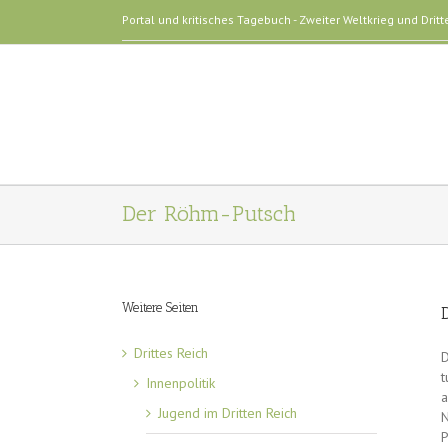
Portal und kritisches Tagebuch - Zweiter Weltkrieg und Dritt
Der Röhm-Putsch
Weitere Seiten
Drittes Reich
D
t
Innenpolitik
a
Jugend im Dritten Reich
N
P