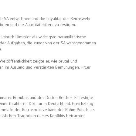
die SA entwaffnen und die Loyalität der Reichswehr
gen und die Autorität Hitlers zu festigen.
 Heinrich Himmler als wichtigste paramilitärische
ele der Aufgaben, die zuvor von der SA wahrgenommen
.
ltöffentlichkeit zeigte er, wie brutal und
ken im Ausland und verstärkten Bemühungen, Hitler
arer Republik und des Dritten Reiches. Er festigte
er totalitären Diktatur in Deutschland. Gleichzeitig
gimes. In der Retrospektive kann der Röhm-Putsch als
slichen Tragödien dieses Konflikts betrachtet