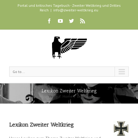
Portal und kritisches Tagebuch - Zweiter Weltkrieg und Drittes
Reich
|
info@zweiter-weltkrieg.eu
Go to...
Lexikon Zweiter Weltkrieg
Verlauf:
Home
Lexikon
Lexikon Zweiter Weltkrieg