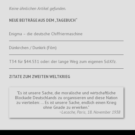
Keine ähnlichen Artikel gefunden.
NEUE BEITRÄGE AUS DEM „TAGEBUCH“
Enigma – die deutsche Chiffriermaschine
Dünkirchen / Dunkirk (Film)
T34 für $44.531 oder: der lange Weg zum eigenen Sd.Kfz.
ZITATE ZUM ZWEITEN WELTKRIEG
Es ist unsere Sache, die moralische und wirtschaftliche
Blockade Deutschlands zu organisieren und diese Nation
zu vierteilen: … Es ist unsere Sache, endlich einen Krieg
ohne Gnade zu erwirken.
~Lecache, Paris, 18. November 1938