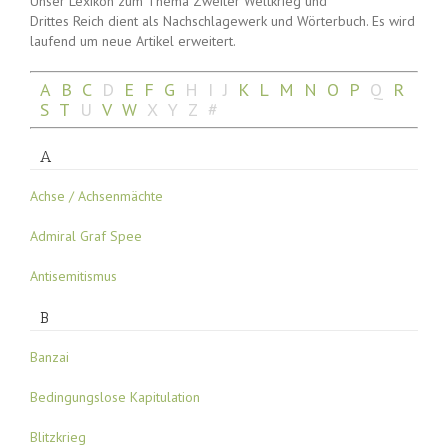
Unser Lexikon zum Thema Zweiter Weltkrieg und
Drittes Reich dient als Nachschlagewerk und Wörterbuch. Es wird
laufend um neue Artikel erweitert.
A
B
C
D
E
F
G
H
I
J
K
L
M
N
O
P
Q
R
S
T
U
V
W
X
Y
Z
#
A
Achse / Achsenmächte
Admiral Graf Spee
Antisemitismus
B
Banzai
Bedingungslose Kapitulation
Blitzkrieg