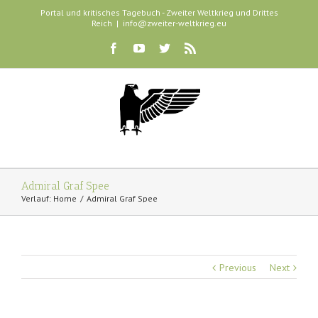
Portal und kritisches Tagebuch - Zweiter Weltkrieg und Drittes
Reich
|
info@zweiter-weltkrieg.eu
Admiral Graf Spee
Verlauf:
Home
Admiral Graf Spee
Previous
Next