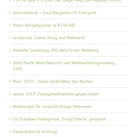
T34 für $44.531 oder: der lange Weg zum eigenen Sd.Kfz.
JuniorGeneral – Easy Wargames for Everyone
Video: Bergung einer Ju 87 (Ju 88)
Leseprobe „Liebe, Krieg und Mettwurst“
Virtuelle Sammlung 100 Jahre Erster Weltkrieg
Stille Nacht: Wunschkonzert und Weihnachtsringsendung
1942
März 1939 – Stalin stärkt Hitler den Rücken
Januar 1939: Zwangsmaßnahmen gegen Juden
Wohnungen für russische Kriegs-Veteranen
US-Soldaten-Videoportal „TroopTube.tv“ gestartet
Deutschland ist im Krieg