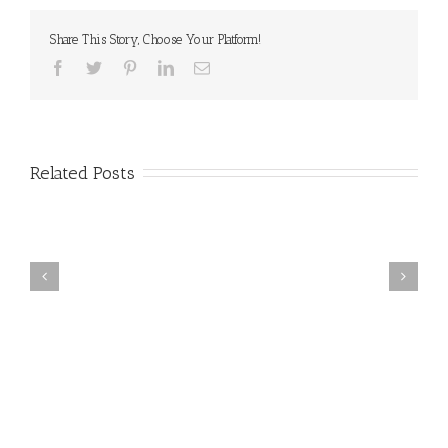
Share This Story, Choose Your Platform!
Related Posts
igma – die deutsche
Dünkirchen / Dunkirk (Film)
Chiffriermaschine