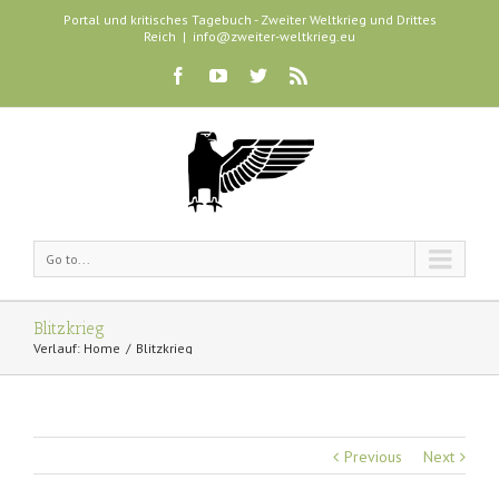
Portal und kritisches Tagebuch - Zweiter Weltkrieg und Drittes
Reich
|
info@zweiter-weltkrieg.eu
Go to...
Blitzkrieg
Verlauf:
Home
Blitzkrieg
Previous
Next