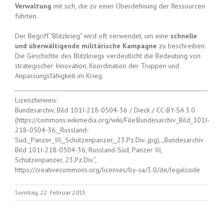
Verwaltung
mit sich, die zu einer Überdehnung der Ressourcen
führten.
Der Begriff "Blitzkrieg" wird oft verwendet, um eine
schnelle
und überwältigende militärische Kampagne
zu beschreiben.
Die Geschichte des Blitzkriegs verdeutlicht die Bedeutung von
strategischer Innovation, Koordination der Truppen und
Anpassungsfähigkeit im Krieg.
Lizenzhinweis:
Bundesarchiv, Bild 101I-218-0504-36 / Dieck / CC-BY-SA 3.0
(https://commons.wikimedia.org/wiki/File:Bundesarchiv_Bild_101I-
218-0504-36,_Russland-
Süd,_Panzer_III,_Schützenpanzer,_23.Pz.Div..jpg), „Bundesarchiv
Bild 101I-218-0504-36, Russland-Süd, Panzer III,
Schützenpanzer, 23.Pz.Div.“,
https://creativecommons.org/licenses/by-sa/3.0/de/legalcode
Sonntag, 22. Februar 2015