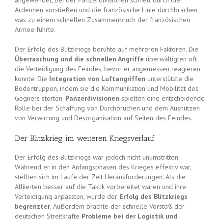
angewendet, bei der Panzerdivisionen schnell durch die
Ardennen vorstießen und die französische Linie durchbrachen,
was zu einem schnellen Zusammenbruch der französischen
Armee führte.
Der Erfolg des Blitzkriegs beruhte auf mehreren Faktoren. Die
Überraschung und die schnellen Angriffe
überwältigten oft
die Verteidigung des Feindes, bevor er angemessen reagieren
konnte. Die
Integration von Luftangriffen
unterstützte die
Bodentruppen, indem sie die Kommunikation und Mobilität des
Gegners störten.
Panzerdivisionen
spielten eine entscheidende
Rolle bei der Schaffung von Durchbrüchen und dem Ausnutzen
von Verwirrung und Desorganisation auf Seiten des Feindes.
Der Blitzkrieg im weiteren Kriegsverlauf
Der Erfolg des Blitzkriegs war jedoch nicht unumstritten.
Während er in den Anfangsphasen des Krieges effektiv war,
stellten sich im Laufe der Zeit Herausforderungen. Als die
Alliierten besser auf die Taktik vorbereitet waren und ihre
Verteidigung anpassten, wurde der
Erfolg des Blitzkriegs
begrenzter
. Außerdem brachte der schnelle Vorstoß der
deutschen Streitkräfte
Probleme bei der Logistik und