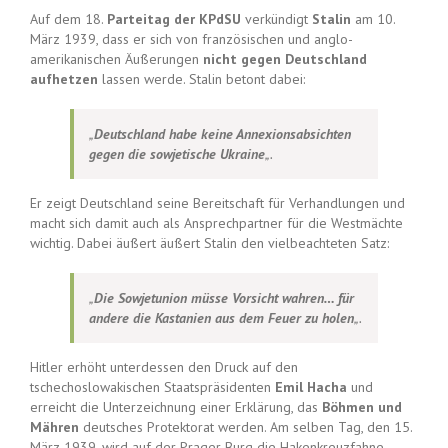
Auf dem 18.
Parteitag der KPdSU
verkündigt
Stalin
am 10.
März 1939, dass er sich von französischen und anglo-
amerikanischen Äußerungen
nicht gegen Deutschland
aufhetzen
lassen werde.
Stalin betont dabei:
„
Deutschland habe keine Annexionsabsichten
gegen die sowjetische Ukraine
„.
Er zeigt Deutschland seine Bereitschaft für Verhandlungen und
macht sich damit auch als Ansprechpartner für die Westmächte
wichtig. Dabei äußert äußert Stalin den vielbeachteten Satz:
„
Die Sowjetunion müsse Vorsicht wahren… für
andere die Kastanien aus dem Feuer zu holen
„.
Hitler erhöht unterdessen den Druck auf den
tschechoslowakischen Staatspräsidenten
Emil Hacha
und
erreicht die Unterzeichnung einer Erklärung, das
Böhmen und
Mähren
deutsches Protektorat werden. Am selben Tag, den 15.
März 1939, wird auf der Prager Burg die Hakenkreuzfahne