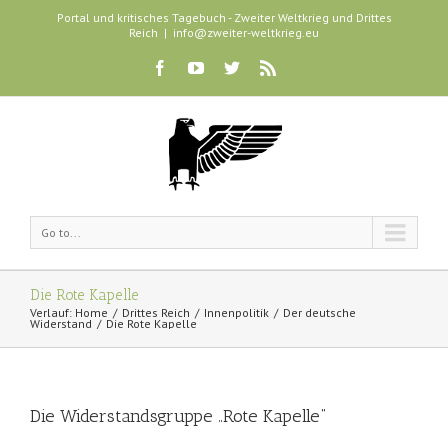
Portal und kritisches Tagebuch - Zweiter Weltkrieg und Drittes
Reich
|
info@zweiter-weltkrieg.eu
Go to...
Die Rote Kapelle
Verlauf:
Home
Drittes Reich
Innenpolitik
Der deutsche
Widerstand
Die Rote Kapelle
Die Widerstandsgruppe „Rote Kapelle“