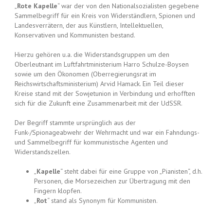
„
Rote Kapelle
“ war der von den Nationalsozialisten gegebene
Sammelbegriff für ein
Kreis von Widerständlern, Spionen und
Landesverrätern
, der aus Künstlern, Intellektuellen,
Konservativen und Kommunisten bestand.
Hierzu gehören u.a. die Widerstandsgruppen um den
Oberleutnant im Luftfahrtministerium
Harro Schulze-Boysen
sowie um den Ökonomen (Oberregierungsrat im
Reichswirtschaftsministerium)
Arvid Hamack
. Ein Teil dieser
Kreise stand mit der Sowjetunion in Verbindung und erhofften
sich für die Zukunft eine
Zusammenarbeit mit der UdSSR
.
Der Begriff stammte ursprünglich aus der
Funk-/Spionageabwehr der Wehrmacht und war ein Fahndungs-
und Sammelbegriff für kommunistische Agenten und
Widerstandszellen.
„
Kapelle
“ steht dabei für eine Gruppe von „Pianisten“, d.h.
Personen, die Morsezeichen zur Übertragung mit den
Fingern klopfen.
„
Rot
“ stand als Synonym für Kommunisten.