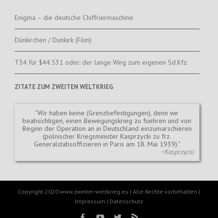
Enigma – die deutsche Chiffriermaschine
Dünkirchen / Dunkirk (Film)
T34 für $44.531 oder: der lange Weg zum eigenen Sd.Kfz.
ZITATE ZUM ZWEITEN WELTKRIEG
Wir haben keine (Grenzbefestigungen), denn wir
beabsichtigen, einen Bewegungskrieg zu fuehren und von
Beginn der Operation an in Deutschland einzumarschieren
(polnischer Kriegsminister Kasprzycki zu frz.
Generalstabsoffizieren in Paris am 18. Mai 1939).
~Kasprzycki
Copyright 2020 www.zweiter-weltkrieg.eu | Alle Rechte vorbehalten |
Impressum
|
Datenschutz