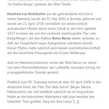
“Le Diable Rouge” genannt, der Rote Teufel.
Manfred von Richthofen
(so die gebräuchliche Kurzform
seines Namens) wurde am 02. Mai 1892 in Breslau geboren und
wurde am 21. April 1918 vermutlich von einem britisch-
australischen Pikoten durch einen Schuß in sein Herz getötet.
1917 erschien die von ihm verfasste Autobiografie “Der rote
Kampfflieger“, die den Mythos
Roter Baron
weiter anfachte, so
daß der Fliegerheld sogar Autogramme schreiben musste.
Dieser Mythos hatte natürlich auch keinen unerheblichen Einfluß
auf die kaiserliche Propaganda des Ersten Weltkriegs.
Auch im Nationalsozialismus wurde der Rote Baron vor allem
von dem Oberbefehlshaber der Luftwaffe, Hermann Göring, für
propagandistische Zwecke genutzt.
Pünktlich zum 90. Todestag startet ab dem 10. April 2008 in den
deutschen Kinos der Film “Der Rote Baron” (Regie: Nikolai
Müllerschön), der sich inhaltlich natürlich nur im begrentzen
Maße an die historischen Wahrheiten hält (man beachte den
Untertitel “Sein größter Sieg war Ihre Liebe” ]…]).