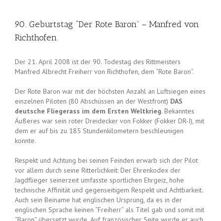
90. Geburtstag “Der Rote Baron” – Manfred von
Richthofen
Der 21. April 2008 ist der 90. Todestag des Rittmeisters
Manfred Albrecht Freiherr von Richthofen, dem “Rote Baron“.
Der Rote Baron war mit der höchsten Anzahl an Luftsiegen eines
einzelnen Piloten (80 Abschüssen an der Westfront)
DAS
deutsche Fliegerass im dem Ersten Weltkrieg
. Bekanntes
Äußeres war sein roter Dreidecker
von Fokker (Fokker DR-I), mit
dem er auf bis zu 185 Stundenkilometern beschleunigen
konnte.
Respekt und Achtung bei seinen Feinden erwarb sich der Pilot
vor allem durch seine Ritterlichkeit: Der Ehrenkodex der
Jagdflieger seinerzeit umfasste sportlichen Ehrgeiz, hohe
technische Affinität und gegenseitigem Respekt und Achtbarkeit.
Auch sein Beiname hat englischen Ursprung, da es in der
englischen Sprache keinen “Freiherr” als Titel gab und somit mit
“Baron” übersetzt wurde. Auf französischer Seite wurde er auch