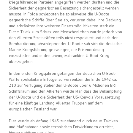
kriegsführender Parteien angegriffen werden durften und die
Sicherheit der gegnerischen Besatzung sichergestellt werden
musste. In Folge schleppten beispielsweise die U-Boote
gegnerische Schiffe über See ab, verloren dabei ihre Deckung
und schränkten ihre weiteren Einsatzmöglichkeiten stark ein.
Diese Taktik zum Schutz von Menschenleben wurde jedoch von
den Allierten Streitkräften teils nicht respektiert und nach der
Bombardierung abschleppender U-Boote sah sich die deutsche
Marine-Kriegsführung gezwungen, die Prisenordnung
einzustellen und in den uneingeschränkten U-Boot-Krieg
überzugehen.
In den ersten Kriegsjahren gelangen der deutschen U-Boot-
Waffe spekakuläre Erfolge, so versenkten die Ende 1942 ca.
210 zur Verfügung stehenden U-Boote über 6 Millionen BRT
Schiffsraum und den Allierten wurde klar, dass die Bekämpfung
der U-Boote und die Sicherheit der US-Konvois Voraussetzung
für eine künftige Landung Allierter Truppen auf dem
europäischen Festland war.
Dies wurde ab Anfang 1943 zunehmend durch neue Taktiken
und Maßnahmen sowie technischen Entwicklungen erreicht,
hierzu gehören vor allem: