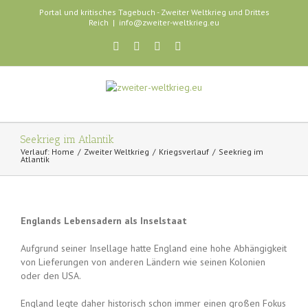
Portal und kritisches Tagebuch - Zweiter Weltkrieg und Drittes
Reich
|
info@zweiter-weltkrieg.eu
Seekrieg im Atlantik
Verlauf:
Home
Zweiter Weltkrieg
Kriegsverlauf
Seekrieg im
Atlantik
Englands Lebensadern als Inselstaat
Aufgrund seiner Insellage hatte England eine hohe Abhängigkeit
von Lieferungen von anderen Ländern wie seinen Kolonien
oder den USA.
England legte daher historisch schon immer einen großen Fokus