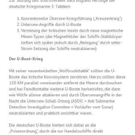
Zur Störung des Schiffsverkehr nach England verfolge die
deutsche Kriegsmarine 3 Taktiken:
Konventionelle Übersee-Kriegsführung („Kreuzerkrieg“)
Untersee-Angriffe durch U-Boote
Verminung der britischen Inseln durch neue magnetische
Minen-Typen (die Magnetfelder der Schiffs-Stahlkörper
ließen sich später jedoch durch „Reinigung“ durch unter-
Strom-Setzung der Schiffe neutralisieren)
Der U-Boot-Krieg
Mit seiner neuentwickelten „Wolfsrudeltaktik“ sollten die U-
Boote das britsche Konvoisystem zerstören. Hierzu sollten diese
150 KM parallel voneinander entfernt die Meere durchsuchen
und bei Feindkontakte weitere U-Boote herbeirufen, die dann
wie Wölfe alleine attakieren und durch Überseeangriffe in der
Nacht die Untersee-Schall-Ortung (ASDIC = Anti Submarine
Detection Investigation Commitee = Vorläufer vom Sonar)
neutralisierten und praktisch unsichtbar waren.
Die deutschen U-Boote hielten sich dabei an die
„Prisenordnung“, durch die nur Handelsschiffe direkt