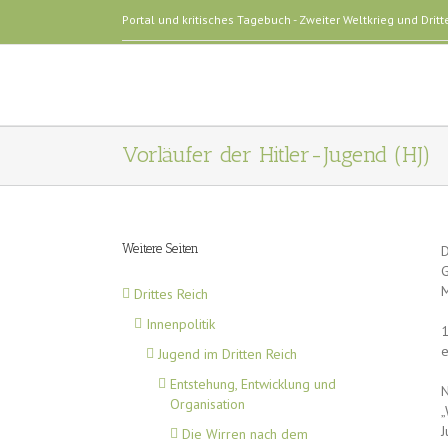
Portal und kritisches Tagebuch - Zweiter Weltkrieg und Dritt
Vorläufer der Hitler-Jugend (HJ)
Weitere Seiten
D
G
M
Drittes Reich
Innenpolitik
1
e
Jugend im Dritten Reich
Entstehung, Entwicklung und
N
Organisation
„
J
Die Wirren nach dem