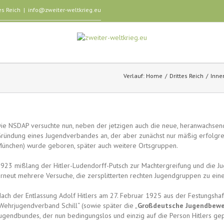
es Reich
|
info@zweiter-weltkrieg.eu
Verlauf:
Home
Drittes Reich
Inne
ie NSDAP versuchte nun, neben der jetzigen auch die neue, heranwachsend
ründung eines Jugendverbandes an, der aber zunächst nur mäßig erfolgreic
ünchen) wurde geboren, später auch weitere Ortsgruppen.
923 mißlang der Hitler-Ludendorff-Putsch zur Machtergreifung und die Jug
rneut mehrere Versuche, die zersplitterten rechten Jugendgruppen zu eine
ach der Entlassung Adolf Hitlers am 27. Februar 1925 aus der Festungsha
Wehrjugendverband Schill“ (sowie später die „
Großdeutsche Jugendbew
ugendbundes, der nun bedingungslos und einzig auf die Person Hitlers gepr