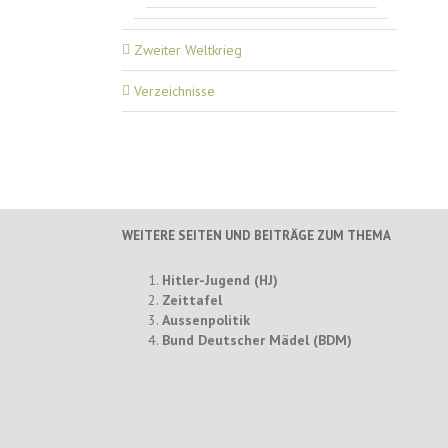
Zweiter Weltkrieg
Verzeichnisse
WEITERE SEITEN UND BEITRÄGE ZUM THEMA
Hitler-Jugend (HJ)
Zeittafel
Aussenpolitik
Bund Deutscher Mädel (BDM)