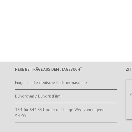
NEUE BEITRÄGE AUS DEM „TAGEBUCH“
ZI
Enigma – die deutsche Chiffriermaschine
Dünkirchen / Dunkirk (Film)
T34 für $44.531 oder: der lange Weg zum eigenen
Sd.Kfz.