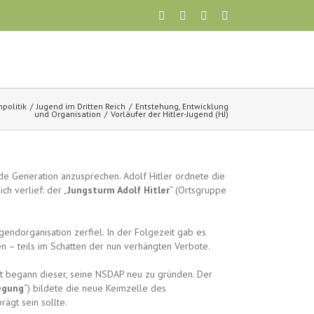
npolitik
Jugend im Dritten Reich
Entstehung, Entwicklung
und Organisation
Vorläufer der Hitler-Jugend (HJ)
e Generation anzusprechen. Adolf Hitler ordnete die
h verlief: der „
Jungsturm Adolf Hitler
“ (Ortsgruppe
endorganisation zerfiel. In der Folgezeit gab es
n – teils im Schatten der nun verhängten Verbote.
ft begann dieser, seine NSDAP neu zu gründen. Der
egung
“) bildete die neue Keimzelle des
ägt sein sollte.