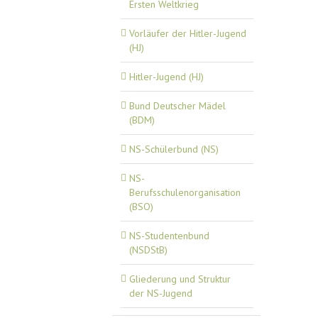
Ersten Weltkrieg
Vorläufer der Hitler-Jugend
(HJ)
Hitler-Jugend (HJ)
Bund Deutscher Mädel
(BDM)
NS-Schülerbund (NS)
NS-
Berufsschulenorganisation
(BSO)
NS-Studentenbund
(NSDStB)
Gliederung und Struktur
der NS-Jugend