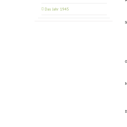
A
Das Jahr 1945
S
O
N
D