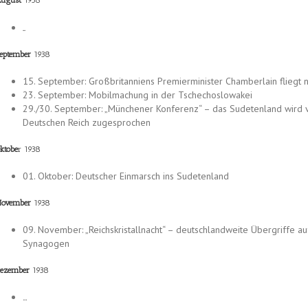
ugust
1938
..
eptember
1938
15. September: Großbritanniens Premierminister Chamberlain fliegt 
23. September: Mobilmachung in der Tschechoslowakei
29./30. September: „Münchener Konferenz“ – das Sudetenland wird v
Deutschen Reich zugesprochen
ktobe
r 1938
01. Oktober: Deutscher Einmarsch ins Sudetenland
ovember
1938
09. November: „Reichskristallnacht“ – deutschlandweite Übergriffe au
Synagogen
ezember
1938
..