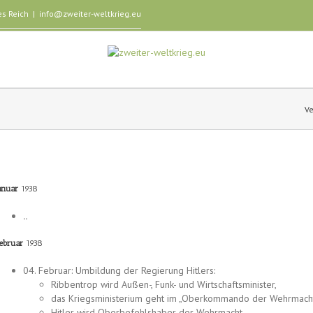
es Reich
|
info@zweiter-weltkrieg.eu
Ve
anuar
1938
..
ebruar
1938
04. Februar: Umbildung der Regierung Hitlers:
Ribbentrop wird Außen-, Funk- und Wirtschaftsminister,
das Kriegsministerium geht im „Oberkommando der Wehrmach
Hitler wird Oberbefehlshaber der Wehrmacht