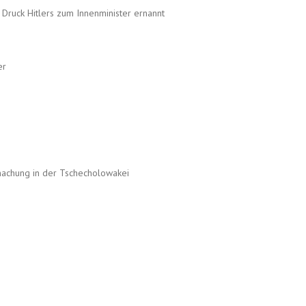
f Druck Hitlers zum Innenminister ernannt
er
achung in der Tschecholowakei