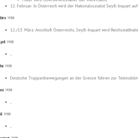
12. Februar: In Österreich wird der Nationalsozialist Seyß-Inquart au
März
1938
12./13. März: Anschluß Österreichs, Seyß-Inquart wird Reichsstatthalt
pril
1938
..
Mai
1938
Deutsche Truppenbewegungen an der Grenze führen zur Teilmobilm
uni
1938
..
uli
1938
..