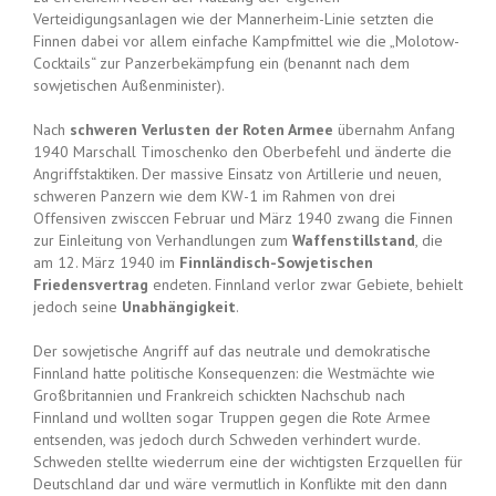
Verteidigungsanlagen wie der Mannerheim-Linie setzten die
Finnen dabei vor allem einfache Kampfmittel wie die „Molotow-
Cocktails“ zur Panzerbekämpfung ein (benannt nach dem
sowjetischen Außenminister).
Nach
schweren Verlusten der Roten Armee
übernahm Anfang
1940 Marschall Timoschenko den Oberbefehl und änderte die
Angriffstaktiken. Der massive Einsatz von Artillerie und neuen,
schweren Panzern wie dem KW-1 im Rahmen von drei
Offensiven zwisccen Februar und März 1940 zwang die Finnen
zur Einleitung von Verhandlungen zum
Waffenstillstand
, die
am 12. März 1940 im
Finnländisch-Sowjetischen
Friedensvertrag
endeten. Finnland verlor zwar Gebiete, behielt
jedoch seine
Unabhängigkeit
.
Der sowjetische Angriff auf das neutrale und demokratische
Finnland hatte politische Konsequenzen: die Westmächte wie
Großbritannien und Frankreich schickten Nachschub nach
Finnland und wollten sogar Truppen gegen die Rote Armee
entsenden, was jedoch durch Schweden verhindert wurde.
Schweden stellte wiederrum eine der wichtigsten Erzquellen für
Deutschland dar und wäre vermutlich in Konflikte mit den dann