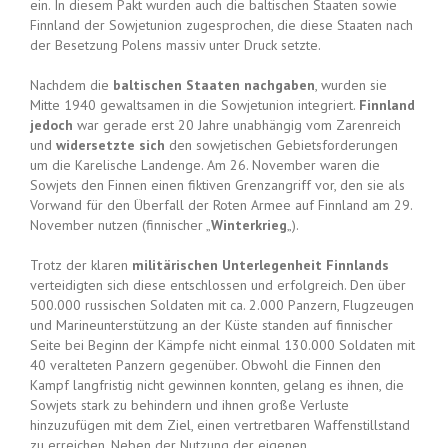
ein. In diesem Pakt wurden auch die baltischen Staaten sowie
Finnland der Sowjetunion zugesprochen, die diese Staaten nach
der Besetzung Polens massiv unter Druck setzte.
Nachdem die
baltischen Staaten nachgaben
, wurden sie
Mitte 1940 gewaltsamen in die Sowjetunion integriert.
Finnland
jedoch
war gerade erst 20 Jahre unabhängig vom Zarenreich
und
widersetzte sich
den sowjetischen Gebietsforderungen
um die Karelische Landenge. Am 26. November waren die
Sowjets den Finnen einen fiktiven Grenzangriff vor, den sie als
Vorwand für den Überfall der Roten Armee auf Finnland am 29.
November nutzen (finnischer „
Winterkrieg
„).
Trotz der klaren
militärischen Unterlegenheit Finnlands
verteidigten sich diese entschlossen und erfolgreich. Den über
500.000 russischen Soldaten mit ca. 2.000 Panzern, Flugzeugen
und Marineunterstützung an der Küste standen auf finnischer
Seite bei Beginn der Kämpfe nicht einmal 130.000 Soldaten mit
40 veralteten Panzern gegenüber. Obwohl die Finnen den
Kampf langfristig nicht gewinnen konnten, gelang es ihnen, die
Sowjets stark zu behindern und ihnen große Verluste
hinzuzufügen mit dem Ziel, einen vertretbaren Waffenstillstand
zu erreichen. Neben der Nutzung der eigenen