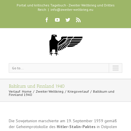
Portal und kritisches Tagebuch - Zweiter Weltkrieg und Drittes
Reich
|
info@zweiter-weltkrieg.eu
Go to...
Baltikum und Finnland 1940
Verlauf:
Home
Zweiter Weltkrieg
Kriegsverlauf
Baltikum und
Finnland 1940
Die Sowjetunion marschierte am 19. September 1939 gemäß
der Geheimprotokolle des
Hitler-Stalin-Paktes
in Ostpolen