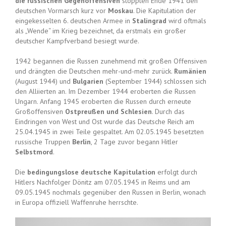
die russischen Gegenoffensiven
stoppten Ende 1941 den
deutschen Vormarsch kurz vor
Moskau
. Die Kapitulation der
eingekesselten 6. deutschen Armee in
Stalingrad
wird oftmals
als „Wende“ im Krieg bezeichnet, da erstmals ein großer
deutscher Kampfverband besiegt wurde.
1942 begannen die Russen zunehmend mit großen Offensiven
und drängten die Deutschen mehr-und-mehr zurück.
Rumänien
(August 1944) und
Bulgarien
(September 1944) schlossen sich
den Alliierten an. Im Dezember 1944 eroberten die Russen
Ungarn. Anfang 1945 eroberten die Russen durch erneute
Großoffensiven
Ostpreußen und Schlesien
. Durch das
Eindringen von West und Ost wurde das Deutsche Reich am
25.04.1945 in zwei Teile gespaltet. Am 02.05.1945 besetzten
russische Truppen
Berlin
, 2 Tage zuvor begann Hitler
Selbstmord
.
Die
bedingungslose deutsche Kapitulation
erfolgt durch
Hitlers Nachfolger Dönitz am 07.05.1945 in Reims und am
09.05.1945 nochmals gegenüber den Russen in Berlin, wonach
in Europa offiziell Waffenruhe herrschte.