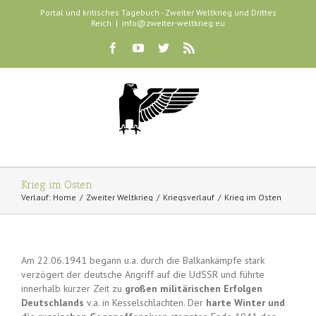
Portal und kritisches Tagebuch - Zweiter Weltkrieg und Drittes
Reich
|
info@zweiter-weltkrieg.eu
Krieg im Osten
Verlauf:
Home
Zweiter Weltkrieg
Kriegsverlauf
Krieg im Osten
Am 22.06.1941 begann u.a. durch die Balkankämpfe stark
verzögert der deutsche Angriff auf die UdSSR und führte
innerhalb kurzer Zeit zu
großen militärischen Erfolgen
Deutschlands
v.a. in Kesselschlachten. Der
harte Winter und