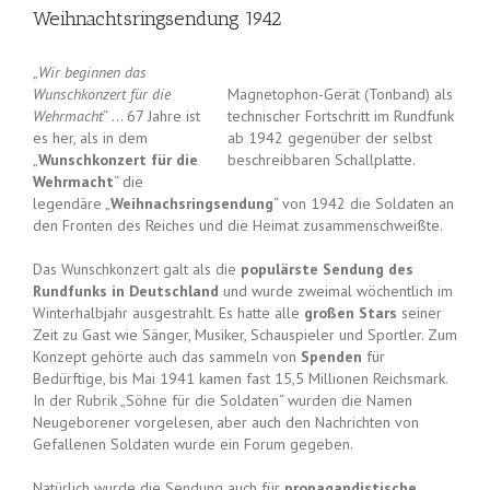
Weihnachtsringsendung 1942
„
Wir beginnen das
Wunschkonzert für die
Magnetophon-Gerät (Tonband) als
Wehrmacht
“ … 67 Jahre ist
technischer Fortschritt im Rundfunk
es her, als in dem
ab 1942 gegenüber der selbst
„
Wunschkonzert für die
beschreibbaren Schallplatte.
Wehrmacht
“ die
legendäre „
Weihnachsringsendung
“ von 1942 die Soldaten an
den Fronten des Reiches und die Heimat zusammenschweißte.
Das Wunschkonzert galt als die
populärste Sendung des
Rundfunks in Deutschland
und wurde zweimal wöchentlich im
Winterhalbjahr ausgestrahlt. Es hatte alle
großen Stars
seiner
Zeit zu Gast wie Sänger, Musiker, Schauspieler und Sportler. Zum
Konzept gehörte auch das sammeln von
Spenden
für
Bedürftige, bis Mai 1941 kamen fast 15,5 Millionen Reichsmark.
In der Rubrik „Söhne für die Soldaten“ wurden die Namen
Neugeborener vorgelesen, aber auch den Nachrichten von
Gefallenen Soldaten wurde ein Forum gegeben.
Natürlich wurde die Sendung auch für
propagandistische