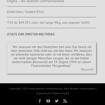
Enigma – die deutsche Chiffriermaschine
Dünkirchen / Dunkirk (Film)
T34 für $44.531 oder: der lange Weg zum eigenen Sd.Kfz.
ZITATE ZUM ZWEITEN WELTKRIEG
Wir muessen mit den Deutschen hart sein. Das heisst mit
dem deutschen Volk, nicht nur mit den Nazis. Wir muessen
sie entweder kastrieren oder so mit ihnen verfahren, dass
sie nicht laenger Menschen zeugen, die so wie bisher
weitermachen (Roosevelt am 19. August 1944 an seinen
Finanzminister Morgenthau).
~Roosevelt
Copyright 2020 www.zweiter-weltkrieg.eu | Alle Rechte vorbehalten |
Impressum
|
Datenschutz