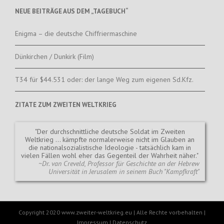
NEUE BEITRÄGE AUS DEM „TAGEBUCH“
Enigma – die deutsche Chiffriermaschine
Dünkirchen / Dunkirk (Film)
T34 für $44.531 oder: der lange Weg zum eigenen Sd.Kfz.
ZITATE ZUM ZWEITEN WELTKRIEG
Der durchschnittliche deutsche Soldat im Zweiten
Weltkrieg ... kämpfte normalerweise nicht im Glauben an
die nationalsozialistische Ideologie - tatsächlich kam in
vielen Fällen wohl eher das Gegenteil der Wahrheit näher.
~Dr. van Creveld, Professor für Geschichte an der Hebrew
Universität in Jerusalem in seinem Buch "Kampfkraft"
Copyright 2020 www.zweiter-weltkrieg.eu | Alle Rechte vorbehalten |
Impressum
|
Datenschutz