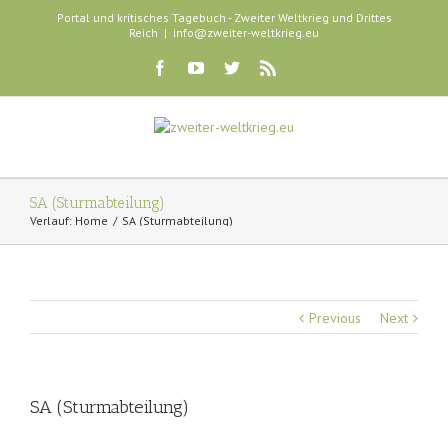
Portal und kritisches Tagebuch - Zweiter Weltkrieg und Drittes
Reich
|
info@zweiter-weltkrieg.eu
SA (Sturmabteilung)
Verlauf:
Home
SA (Sturmabteilung)
Previous
Next
SA (Sturmabteilung)