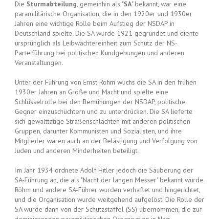
Die
Sturmabteilung
, gemeinhin als "
SA
" bekannt, war eine
paramilitärische Organisation, die in den 1920er und 1930er
Jahren eine wichtige Rolle beim Aufstieg der NSDAP in
Deutschland spielte. Die SA wurde 1921 gegründet und diente
ursprünglich als Leibwächtereinheit zum Schutz der NS-
Parteiführung bei politischen Kundgebungen und anderen
Veranstaltungen.
Unter der Führung von Ernst Röhm wuchs die SA in den frühen
1930er Jahren an Größe und Macht und spielte eine
Schlüsselrolle bei den Bemühungen der NSDAP, politische
Gegner einzuschüchtern und zu unterdrücken. Die SA lieferte
sich gewalttätige Straßenschlachten mit anderen politischen
Gruppen, darunter Kommunisten und Sozialisten, und ihre
Mitglieder waren auch an der Belästigung und Verfolgung von
Juden und anderen Minderheiten beteiligt.
Im Jahr 1934 ordnete Adolf Hitler jedoch die Säuberung der
SA-Führung an, die als "Nacht der langen Messer" bekannt wurde.
Röhm und andere SA-Führer wurden verhaftet und hingerichtet,
und die Organisation wurde weitgehend aufgelöst. Die Rolle der
SA wurde dann von der Schutzstaffel (SS) übernommen, die zur