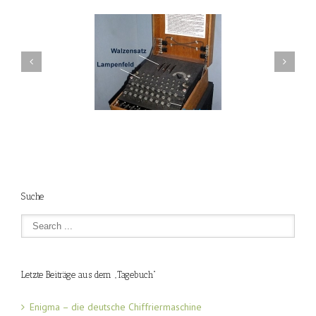
igma – die deutsche
Dünkirchen / Dunkirk (Film)
Chiffriermaschine
Suche
Letzte Beiträge aus dem „Tagebuch“
Enigma – die deutsche Chiffriermaschine