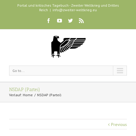
Portal und kritisches Tagebuch - Zweiter Weltkrieg und Drittes
Reich
|
info@zweiter-weltkrieg.eu
Go to...
NSDAP (Partei)
Verlauf:
Home
NSDAP (Partei)
Previous