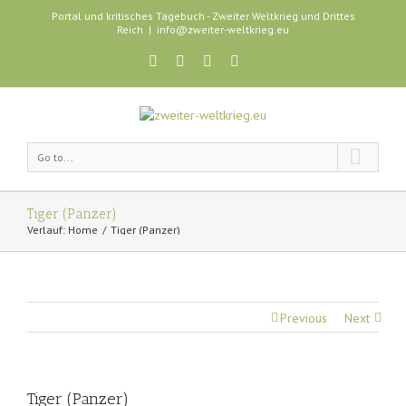
Portal und kritisches Tagebuch - Zweiter Weltkrieg und Drittes
Reich
|
info@zweiter-weltkrieg.eu
Go to...
Tiger (Panzer)
Verlauf:
Home
Tiger (Panzer)
Previous
Next
Tiger (Panzer)