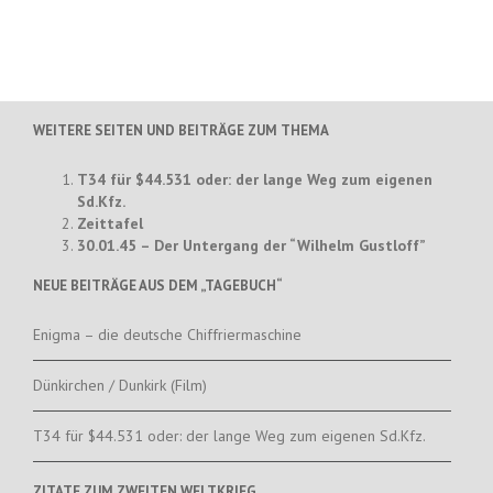
WEITERE SEITEN UND BEITRÄGE ZUM THEMA
T34 für $44.531 oder: der lange Weg zum eigenen
Sd.Kfz.
Zeittafel
30.01.45 – Der Untergang der “Wilhelm Gustloff”
NEUE BEITRÄGE AUS DEM „TAGEBUCH“
Enigma – die deutsche Chiffriermaschine
Dünkirchen / Dunkirk (Film)
T34 für $44.531 oder: der lange Weg zum eigenen Sd.Kfz.
ZITATE ZUM ZWEITEN WELTKRIEG