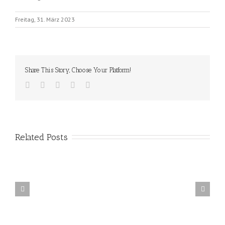
Freitag, 31. März 2023
Share This Story, Choose Your Platform!
Related Posts
igma – die deutsche
Dünkirchen / Dunkirk (Film)
Chiffriermaschine