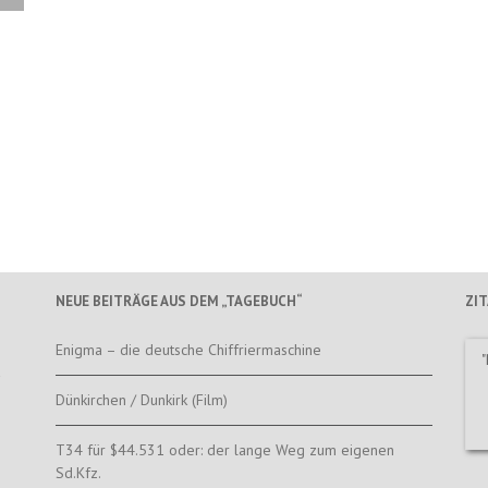
NEUE BEITRÄGE AUS DEM „TAGEBUCH“
ZI
Enigma – die deutsche Chiffriermaschine
d
Dünkirchen / Dunkirk (Film)
T34 für $44.531 oder: der lange Weg zum eigenen
Sd.Kfz.