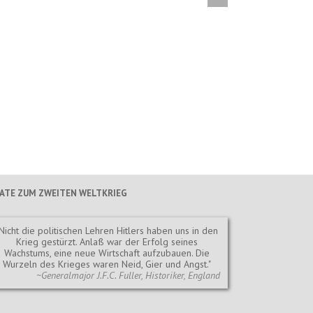
TATE ZUM ZWEITEN WELTKRIEG
Nicht die politischen Lehren Hitlers haben uns in den
Krieg gestürzt. Anlaß war der Erfolg seines
Wachstums, eine neue Wirtschaft aufzubauen. Die
Wurzeln des Krieges waren Neid, Gier und Angst.
~Generalmajor J.F.C. Fuller, Historiker, England