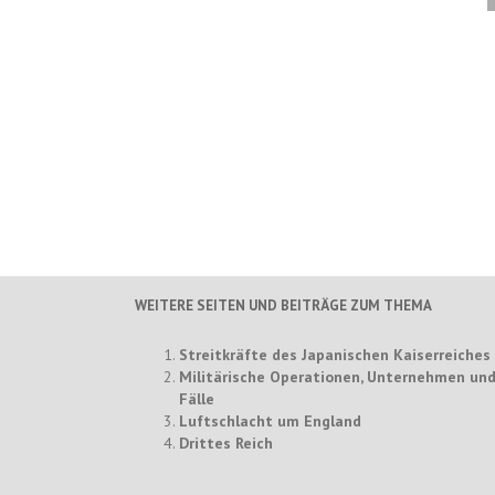
WEITERE SEITEN UND BEITRÄGE ZUM THEMA
Streitkräfte des Japanischen Kaiserreiches
Militärische Operationen, Unternehmen un
Fälle
Luftschlacht um England
Drittes Reich