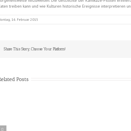
orgehensweise hinzuweisen. Die Geschichte der Kamikaze-Piloten erinnert
aten treiben kann und wie Kulturen historische Ereignisse interpretieren u
ontag, 16. Februar 2015
Share This Story, Choose Your Platform!
Related Posts