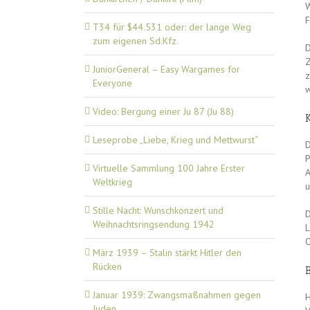
W
F
T34 für $44.531 oder: der lange Weg
zum eigenen Sd.Kfz.
D
Z
JuniorGeneral – Easy Wargames for
z
Everyone
w
Video: Bergung einer Ju 87 (Ju 88)
Leseprobe „Liebe, Krieg und Mettwurst“
D
P
Virtuelle Sammlung 100 Jahre Erster
A
Weltkrieg
u
Stille Nacht: Wunschkonzert und
D
Weihnachtsringsendung 1942
L
O
März 1939 – Stalin stärkt Hitler den
Rücken
Januar 1939: Zwangsmaßnahmen gegen
H
Juden