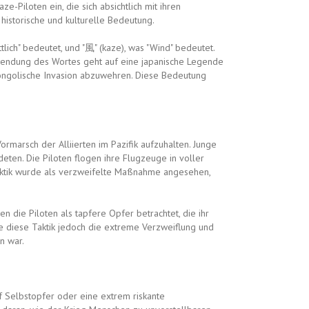
-Piloten ein, die sich absichtlich mit ihren
 historische und kulturelle Bedeutung.
tlich" bedeutet, und "風" (kaze), was "Wind" bedeutet.
erwendung des Wortes geht auf eine japanische Legende
mongolische Invasion abzuwehren. Diese Bedeutung
rmarsch der Alliierten im Pazifik aufzuhalten. Junge
ndeten. Die Piloten flogen ihre Flugzeuge in voller
Taktik wurde als verzweifelte Maßnahme angesehen,
 die Piloten als tapfere Opfer betrachtet, die ihr
te diese Taktik jedoch die extreme Verzweiflung und
n war.
f Selbstopfer oder eine extrem riskante