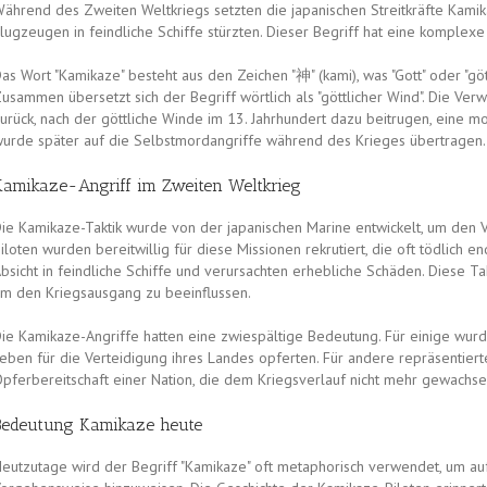
ährend des Zweiten Weltkriegs setzten die japanischen Streitkräfte Kamikaze
lugzeugen in feindliche Schiffe stürzten. Dieser Begriff hat eine komplexe
as Wort "Kamikaze" besteht aus den Zeichen "神" (kami), was "Gott" oder "göt
usammen übersetzt sich der Begriff wörtlich als "göttlicher Wind". Die V
urück, nach der göttliche Winde im 13. Jahrhundert dazu beitrugen, eine 
urde später auf die Selbstmordangriffe während des Krieges übertragen.
Kamikaze-Angriff im Zweiten Weltkrieg
ie Kamikaze-Taktik wurde von der japanischen Marine entwickelt, um den Vo
iloten wurden bereitwillig für diese Missionen rekrutiert, die oft tödlich e
bsicht in feindliche Schiffe und verursachten erhebliche Schäden. Diese 
m den Kriegsausgang zu beeinflussen.
ie Kamikaze-Angriffe hatten eine zwiespältige Bedeutung. Für einige wurden
eben für die Verteidigung ihres Landes opferten. Für andere repräsentier
pferbereitschaft einer Nation, die dem Kriegsverlauf nicht mehr gewachse
Bedeutung Kamikaze heute
eutzutage wird der Begriff "Kamikaze" oft metaphorisch verwendet, um au