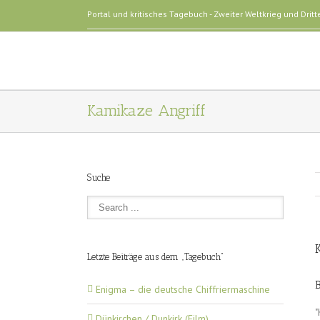
Portal und kritisches Tagebuch - Zweiter Weltkrieg und Dritt
Kamikaze Angriff
Suche
Letzte Beiträge aus dem „Tagebuch“
Enigma – die deutsche Chiffriermaschine
"
Dünkirchen / Dunkirk (Film)