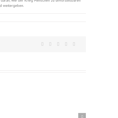
 daran, wie der Krieg Menschen zu unvorstellbaren
nd weitergeben.