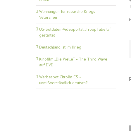
V
T
Wohnungen für russische Kriegs-
Veteranen
M
US-Soldaten-Videoportal „TroopTube.tv“
gestartet
Deutschland ist im Krieg
Kinofilm „Die Welle“ – The Third Wave
auf DVD
Werbespot Citroën C5 –
unmißverständlich deutsch?