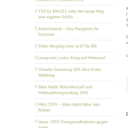
A
T34 für $44.531 oder: der lange Weg
(
zum eigenen Sd.Kfz.
Z
T
JuniorGeneral – Easy Wargames for
Everyone
D
w
Video: Bergung einer Ju 87 (Ju 88)
S
Leseprobe „Liebe, Krieg und Mettwurst“
Virtuelle Sammlung 100 Jahre Erster
Weltkrieg
Stille Nacht: Wunschkonzert und
Weihnachtsringsendung 1942
März 1939 – Stalin stärkt Hitler den
Rücken
Januar 1939: Zwangsmaßnahmen gegen
Juden