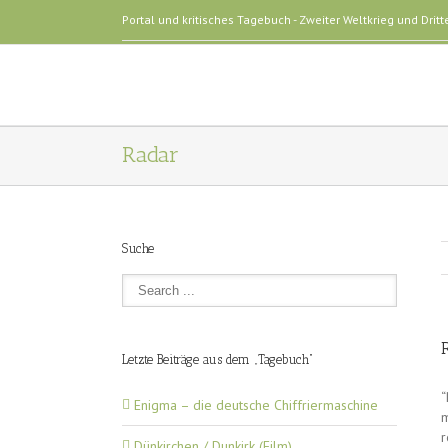
Portal und kritisches Tagebuch - Zweiter Weltkrieg und Dritt
Radar
Suche
Letzte Beiträge aus dem „Tagebuch“
“
Enigma – die deutsche Chiffriermaschine
m
r
Dünkirchen / Dunkirk (Film)