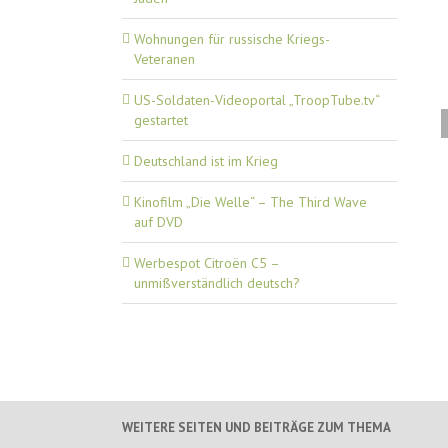
Wohnungen für russische Kriegs-
Veteranen
US-Soldaten-Videoportal „TroopTube.tv“
gestartet
Deutschland ist im Krieg
Kinofilm „Die Welle“ – The Third Wave
auf DVD
Werbespot Citroën C5 –
unmißverständlich deutsch?
WEITERE SEITEN UND BEITRÄGE ZUM THEMA