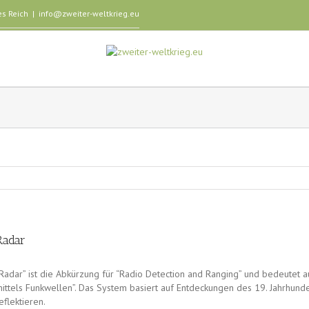
es Reich
|
info@zweiter-weltkrieg.eu
Radar
Radar” ist die Abkürzung für “Radio Detection and Ranging” und bedeutet
ittels Funkwellen”. Das System basiert auf Entdeckungen des 19. Jahrhund
eflektieren.