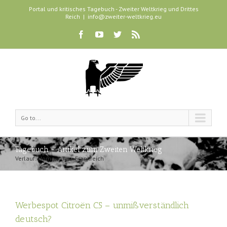
Portal und kritisches Tagebuch - Zweiter Weltkrieg und Drittes
Reich
|
info@zweiter-weltkrieg.eu
Go to...
Tagebuch - Artikel zum Zweiten Weltkrieg
Verlauf:
Home
Tag: Frankreich
Werbespot Citroën C5 – unmißverständlich
deutsch?