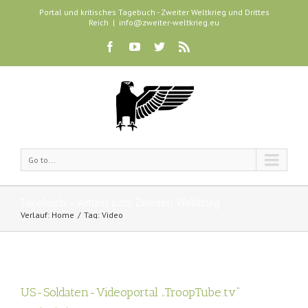
Portal und kritisches Tagebuch - Zweiter Weltkrieg und Drittes
Reich
|
info@zweiter-weltkrieg.eu
Go to...
Tagebuch - Artikel zum Zweiten Weltkrieg
Verlauf:
Home
Tag: Video
US-Soldaten-Videoportal „TroopTube.tv“