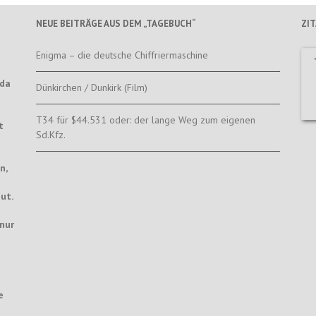
NEUE BEITRÄGE AUS DEM „TAGEBUCH“
ZI
Enigma – die deutsche Chiffriermaschine
nda
Dünkirchen / Dunkirk (Film)
T34 für $44.531 oder: der lange Weg zum eigenen
t
Sd.Kfz.
n,
ut.
nur
e